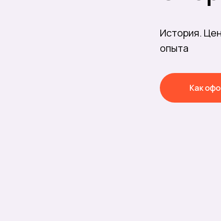
История. Це
опыта
Как офо