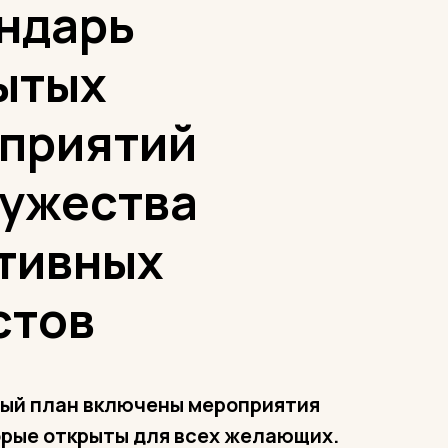
ндарь
ытых
приятий
ужества
тивных
стов
ный план включены мероприятия
орые открыты для всех желающих.