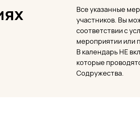
иях
Все указанные мер
участников. Вы мож
соответствии с у
мероприятии или п
В календарь НЕ вк
которые проводятс
Содружества.