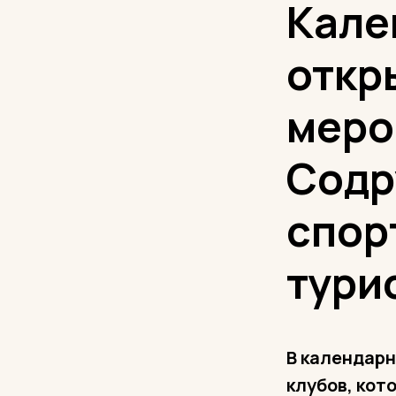
Кале
откр
меро
Содр
спор
тури
В календар
клубов, кот